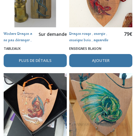
79
€
Wodare Dragon a
Dragon rouge , energie ,
Sur demande
ne pas déranger ,
enseigne bois , aquarelle
aquarelle sur bois
TABLEAUX
ENSEIGNES BLASON
PLUS DE DÉTAILS
AJOUTER