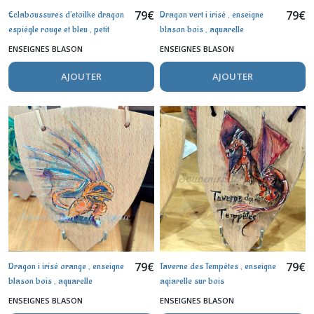
79
€
79
€
Eclaboussures d'etoilke dragon
Dragon vert i irisé , enseigne
espiégle rouge et bleu , petit
blason bois , aquarelle
blason
ENSEIGNES BLASON
ENSEIGNES BLASON
AJOUTER
AJOUTER
79
€
79
€
Dragon i irisé orange , enseigne
Taverne des Tempêtes , enseigne
blason bois , aquarelle
aqiarelle sur bois
ENSEIGNES BLASON
ENSEIGNES BLASON