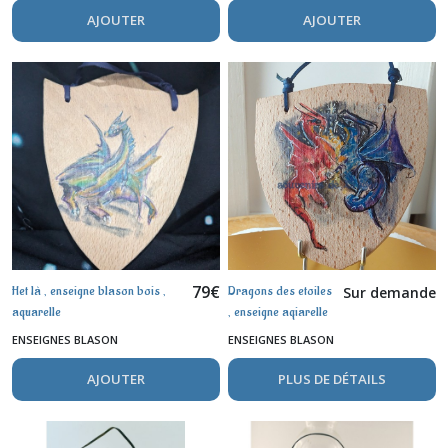
AJOUTER
AJOUTER
79
€
Het là , enseigne blason bois ,
Dragons des etoiles
Sur demande
aquarelle
, enseigne aqiarelle
sur bois
ENSEIGNES BLASON
ENSEIGNES BLASON
AJOUTER
PLUS DE DÉTAILS