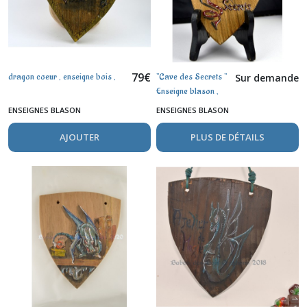
79
€
dragon coeur , enseigne bois ,
"Cave des Secrets "
Sur demande
Enseigne blason ,
dragon rouge
ENSEIGNES BLASON
ENSEIGNES BLASON
AJOUTER
PLUS DE DÉTAILS