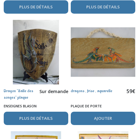
PLUS DE DÉTAILS
PLUS DE DÉTAILS
59
€
Dragon "Salle des
dragons , frise , aquarelle
Sur demande
songes" plaque
enseigne en bois
ENSEIGNES BLASON
PLAQUE DE PORTE
aquarelle
PLUS DE DÉTAILS
AJOUTER