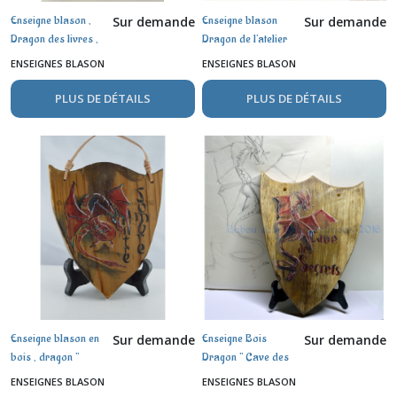
Enseigne blason ,
Enseigne blason
Sur demande
Sur demande
Dragon des livres ,
Dragon de l'atelier
aquarelle sur bois
de magie ,
ENSEIGNES BLASON
ENSEIGNES BLASON
aquarelle sur bois
PLUS DE DÉTAILS
PLUS DE DÉTAILS
Enseigne blason en
Enseigne Bois
Sur demande
Sur demande
bois , dragon "
Dragon " Cave des
Antre Sombre " ,
Secrets " ,
ENSEIGNES BLASON
ENSEIGNES BLASON
aquarelle
aquarelle et encres