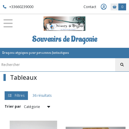
Fermer
+33660239000
Contact
0
FILTRES
Tous
Souvenirs de Dragonie
les
produits
Dragons atypiques pour personnes fantastiques
Tableaux
Tableaux
Tableaux
(2)
Enseignes
Filtres
36 résultats
blason
(16)
Trier par
tableau
impression