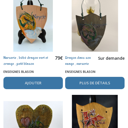
79
€
Nurserie , bébé dragon vert et
Dragon dans son
Sur demande
orange , petit blason
nuage , nurserie
ENSEIGNES BLASON
ENSEIGNES BLASON
AJOUTER
PLUS DE DÉTAILS