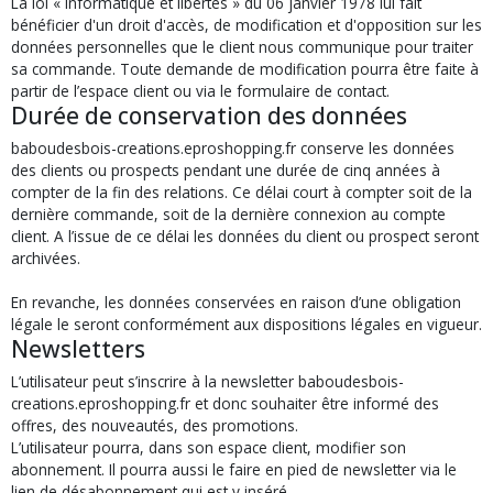
La loi « informatique et libertés » du 06 janvier 1978 lui fait
bénéficier d'un droit d'accès, de modification et d'opposition sur les
données personnelles que le client nous communique pour traiter
sa commande. Toute demande de modification pourra être faite à
partir de l’espace client ou via le formulaire de contact.
Durée de conservation des données
baboudesbois-creations.eproshopping.fr conserve les données
des clients ou prospects pendant une durée de cinq années à
compter de la fin des relations. Ce délai court à compter soit de la
dernière commande, soit de la dernière connexion au compte
client. A l’issue de ce délai les données du client ou prospect seront
archivées.
En revanche, les données conservées en raison d’une obligation
légale le seront conformément aux dispositions légales en vigueur.
Newsletters
L’utilisateur peut s’inscrire à la newsletter baboudesbois-
creations.eproshopping.fr et donc souhaiter être informé des
offres, des nouveautés, des promotions.
L’utilisateur pourra, dans son espace client, modifier son
abonnement. Il pourra aussi le faire en pied de newsletter via le
lien de désabonnement qui est y inséré.