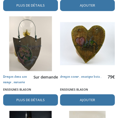
PLUS DE DÉTAILS
AJOUTER
79
€
Dragon dans son
dragon coeur , enseigne bois ,
Sur demande
nuage , nurserie
ENSEIGNES BLASON
ENSEIGNES BLASON
PLUS DE DÉTAILS
AJOUTER