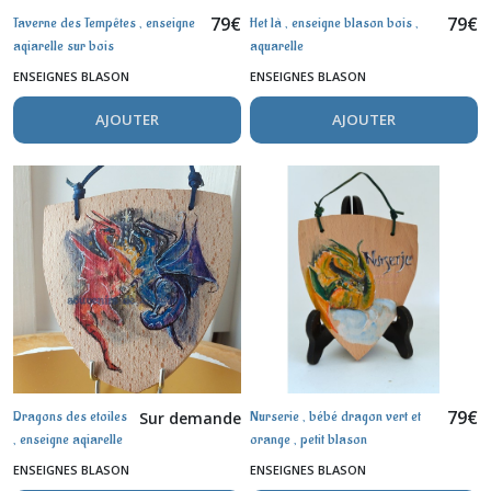
79
€
79
€
Taverne des Tempêtes , enseigne
Het là , enseigne blason bois ,
aqiarelle sur bois
aquarelle
ENSEIGNES BLASON
ENSEIGNES BLASON
AJOUTER
AJOUTER
79
€
Dragons des etoiles
Nurserie , bébé dragon vert et
Sur demande
, enseigne aqiarelle
orange , petit blason
sur bois
ENSEIGNES BLASON
ENSEIGNES BLASON