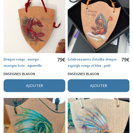
sur
toile
(9)
plaque
de
porte
(8)
79
€
79
€
Dragon rouge , energie ,
Eclaboussures d'etoilke dragon
enseigne bois , aquarelle
espiégle rouge et bleu , petit
Afficher
blason
ENSEIGNES BLASON
ENSEIGNES BLASON
les
résultats
AJOUTER
AJOUTER