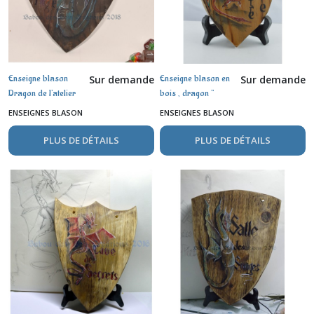
Enseigne blason
Enseigne blason en
Sur demande
Sur demande
Dragon de l'atelier
bois , dragon "
de magie ,
Antre Sombre " ,
ENSEIGNES BLASON
ENSEIGNES BLASON
aquarelle sur bois
aquarelle
PLUS DE DÉTAILS
PLUS DE DÉTAILS