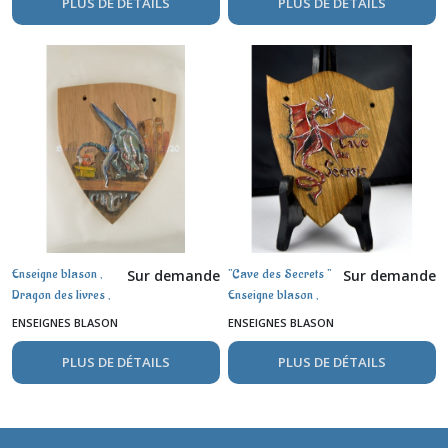
PLUS DE DÉTAILS
PLUS DE DÉTAILS
Enseigne blason ,
"Cave des Secrets "
Sur demande
Sur demande
Dragon des livres ,
Enseigne blason ,
aquarelle sur bois
dragon rouge
ENSEIGNES BLASON
ENSEIGNES BLASON
PLUS DE DÉTAILS
PLUS DE DÉTAILS