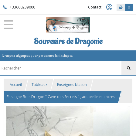
+33660239000
Contact
0
Souvenirs de Dragonie
Dragons atypiques pour personnes fantastiques
Accueil
Tableaux
Enseignes blason
Enseigne Bois Dragon " Cave des Secrets " , aquarelle et encres