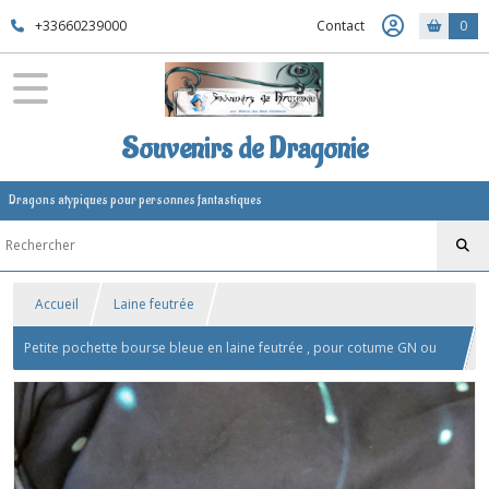
+33660239000
Contact
0
Souvenirs de Dragonie
Dragons atypiques pour personnes fantastiques
Accueil
Laine feutrée
Petite pochette bourse bleue en laine feutrée , pour cotume GN ou
medieval