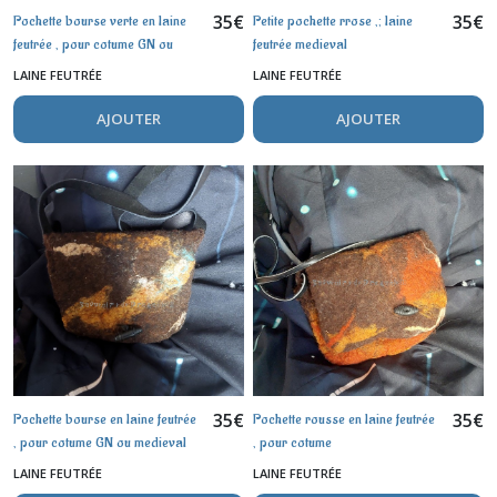
35
€
35
€
Pochette bourse verte en laine
Petite pochette rrose ,; laine
feutrée , pour cotume GN ou
feutrée medieval
medieval
LAINE FEUTRÉE
LAINE FEUTRÉE
AJOUTER
AJOUTER
35
€
35
€
Pochette bourse en laine feutrée
Pochette rousse en laine feutrée
, pour cotume GN ou medieval
, pour cotume
LAINE FEUTRÉE
LAINE FEUTRÉE